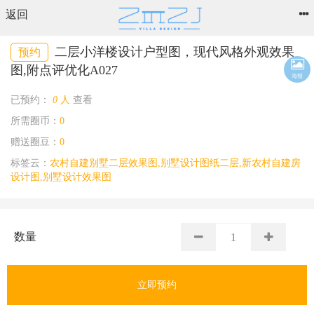
返回
二层小洋楼设计户型图，现代风格外观效果
预约
图,附点评优化A027
海报
已预约：
0
人
查看
所需圈币：
0
赠送圈豆：
0
标签云：
农村自建别墅二层效果图,别墅设计图纸二层,新农村自建房
设计图,别墅设计效果图
数量
立即预约