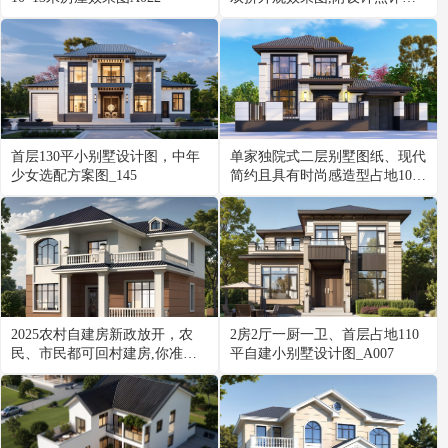
A017
首层130平小别墅设计图，中年
单家独院式二层别墅图纸、现代
少女选配方案图_145
简约且具有时尚感造型占地105
平_060
2025农村自建房新政放开，农
2房2厅一厨一卫、首层占地110
民、市民都可回村建房,你准备
平自建小别墅设计图_A007
好了么_p200