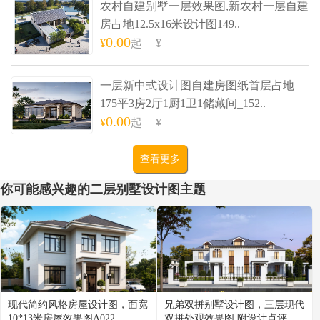
农村自建别墅一层效果图,新农村一层自建
房占地12.5x16米设计图149..
0.00
¥
起
¥
一层新中式设计图自建房图纸首层占地
175平3房2厅1厨1卫1储藏间_152..
0.00
¥
起
¥
查看更多
你可能感兴趣的二层别墅设计图主题
现代简约风格房屋设计图，面宽
兄弟双拼别墅设计图，三层现代
10*13米房屋效果图A022
双拼外观效果图,附设计点评