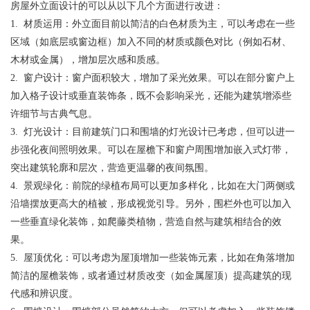
房屋外立面设计的可以从以下几个方面进行改进：
1. 材质运用：外立面目前以简洁的白色材质为主，可以考虑在一些
区域（如底层或窗边框）加入不同的材质或颜色对比（例如石材、
木材或金属），增加层次感和质感。
2. 窗户设计：窗户面积较大，增加了采光效果。可以在部分窗户上
加入格子设计或垂直装饰条，既不会影响采光，还能为建筑增添些
许细节与古典气息。
3. 灯光设计：目前建筑门口和围墙的灯光设计已考虑，但可以进一
步强化夜间照明效果。可以在屋檐下和窗户周围增加嵌入式灯带，
突出建筑轮廓和层次，营造更温馨的夜间氛围。
4. 景观绿化：前院的绿植布局可以更加多样化，比如在大门两侧或
沿墙摆放更高大的植被，形成视觉引导。另外，围栏外也可以加入
一些垂直绿化装饰，如爬藤类植物，营造自然与建筑相结合的效
果。
5. 屋顶优化：可以考虑为屋顶增加一些装饰元素，比如在角落增加
简洁的屋檐装饰，或者通过材质改变（如金属屋顶）提高建筑的现
代感和辨识度。