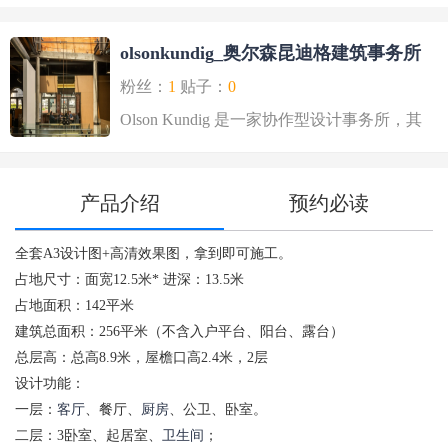
olsonkundig_奥尔森昆迪格建筑事务所
粉丝：
1
贴子：
0
Olson Kundig 是一家协作型设计事务所，其
作品不断拓..
产品介绍
预约必读
全套A3设计图+高清效果图，拿到即可施工。
每
占地尺寸：面宽12.5米* 进深：13.5米
占地面积：142平米
建筑总面积：256平米（不含入户平台、阳台、露台）
总层高：总高8.9米，屋檐口高2.4米，2层
设计功能：
一层：
客厅
、餐厅、
厨房
、公卫、卧室。
二层：3卧室、起居室、
卫生间
；