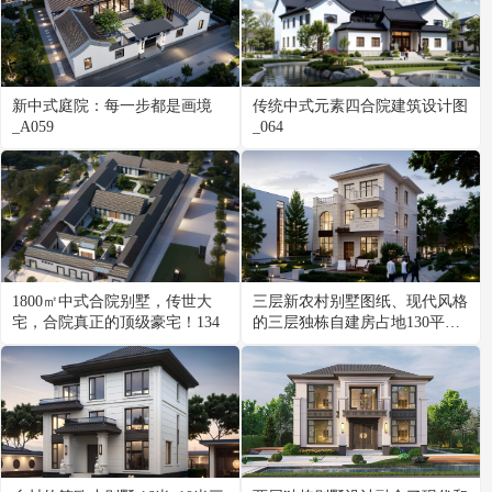
新中式庭院：每一步都是画境
传统中式元素四合院建筑设计图
_A059
_064
1800㎡中式合院别墅，传世大
三层新农村别墅图纸、现代风格
宅，合院真正的顶级豪宅！134
的三层独栋自建房占地130平米
_A036