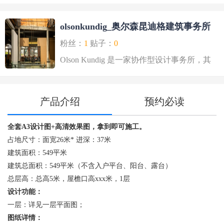
olsonkundig_奥尔森昆迪格建筑事务所
粉丝：
1
贴子：
0
Olson Kundig 是一家协作型设计事务所，其
作品不断拓..
产品介绍
预约必读
全套A3设计图+高清效果图，拿到即可施工。
每
占地尺寸：面宽26米* 进深：37米
建筑面积：549平米
建筑总面积：549平米（不含入户平台、阳台、露台）
总层高：总高5米，屋檐口高xxx米，1层
设计功能：
一层：详见一层平面图；
图纸详情：