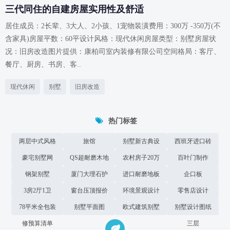
三代同住的自建房屋实用性及舒适
居住成员：2长辈、3大人、2小孩、1宠物装潢费用：300万 -350万(不
含家具)房屋平数：60平设计风格：现代休闲房屋类型：别墅房屋状
况：旧房改造图片提供：康柏司室内装修有限公司空间格局：客厅、
餐厅、厨房、书房、客..
现代休闲
别墅
旧房改造
热门标签
两层中式风格
旅馆
别墅新古典设
西班牙进口砖
豪宅别墅网
自建房
QS超耐磨木地
农村房子20万
计
百叶门制作
钢架别墅
厦门大理石护
板
进口耐磨地板
以下图片
企口板
3房2厅1卫
窗台压顶报价
理师傅
环境景观设计
零售店设计
78平米全包装
别墅平面图
欧式建筑别墅
合同
别墅设计图纸
修预算清单
三层