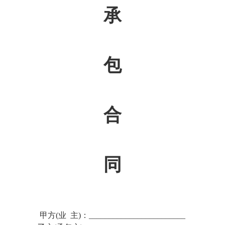
承
包
合
同
甲方(业 主)：________________________