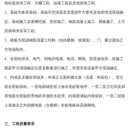
墙柱面装饰工程、天棚工程、油漆工程及其他装饰工程。
2、基础为条形基础，基础开挖深度及宽度按甲方要求及地质情况现场确
定。基础施工含基槽挖掘、垫层施工、钢筋混凝土施工、模板施工、土方
回填和夯实等工程。
3、楼板为现浇钢筋混凝土结构（包括楼梯、坡屋面）。门、窗过梁由乙
方现场制作。
4、全部给排水、电气、弱电的电视、电话、网线、防雷接地等，按施工
图及甲方现场确定位置及数量进行施工，所需安装设备甲方现场确定。
5、内墙及天棚全部抹灰，外墙正立面和侧立面（含梁、构造柱）、背立
面全部贴面砖。一层地面铺垫层上做水泥砂浆地坪，一至二层
卫生间
及
厨
房
地面全部贴防滑地砖并做防水处理、内墙面满贴内墙瓷砖。一至二层除
上述做法之外的楼地面（含楼梯）全贴地板砖及踢脚线。
三、工程质量要求