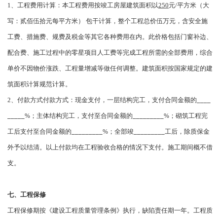
1、工程费用计算：本工程费用按竣工房屋建筑面积以
250
元/平方米（大
写：贰佰伍拾元每平方米） 包干计算，整个工程总价伍万元，含安全施
工费、措施费、规费及税金等其它各种费用在内。此价格包括门窗补边、
配合费、施工过程中的零星项目人工费等完成工程所需的全部费用，综合
单价不因物价涨跌、工程量增减等做任何调整。建筑面积按国家规定的建
筑面积计算规范计算。
2、付款方式付款方式：现金支付，一层结构完工，支付合同金额的
____
_____
%；主体结构完工，支付至合同金额的
_________
%；砌筑工程完
工后支付至合同金额的
_________
%；全部竣
_________
工后，除质保金
外予以结清。以上付款均在工程验收合格的情况下支付。施工期间概不借
支。
七、工程保修
工程保修期按《建设工程质量管理条例》执行，缺陷责任期一年。工程质