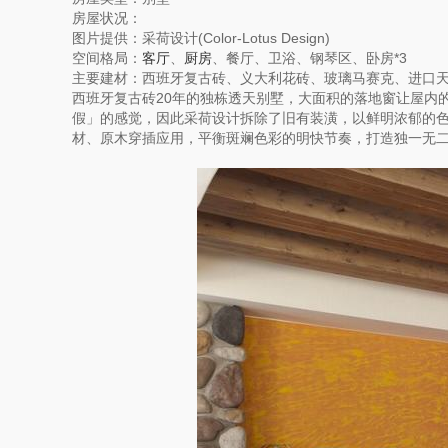
房屋状况：
图片提供：采荷设计(Color-Lotus Design)
空间格局：
客厅
、
厨房
、餐厅、卫浴、钢琴区、卧房*3
主要建材：西班牙复古砖、义大利花砖、玻璃马赛克、进口
西班牙复古砖20年的独栋透天别墅，大面积的落地窗让屋内
假」的感觉，因此采荷设计拆除了旧有装潢，以鲜明浓郁的
材、原木穿插应用，平衡斑斓色彩的明快节奏，打造独一无