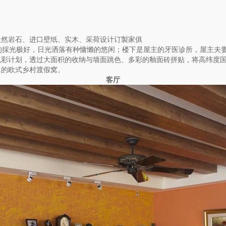
天然岩石、进口壁纸、实木、采荷设计订製家俱
的採光极好，日光洒落有种慵懒的悠闲；楼下是屋主的牙医诊所，屋主夫
色彩计划，透过大面积的收纳与墙面跳色、多彩的釉面砖拼贴，将高纬度
二的欧式乡村渡假窝。
客厅