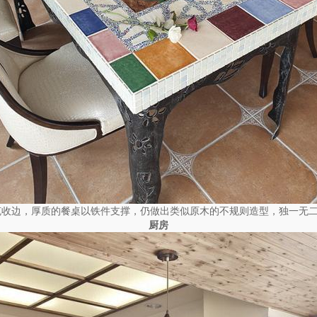
克收边，厚质的餐桌以铁件支撑，仍做出类似原木的不规则造型，独一无
厨房