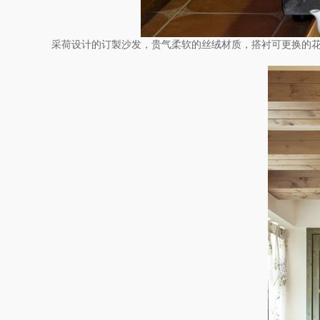
采荷设计的订製沙发，贵气柔软的丝绒材质，搭衬可更换的