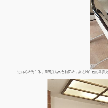
进口花砖为主体，周围拼贴各色釉面砖，桌边以白色的马赛