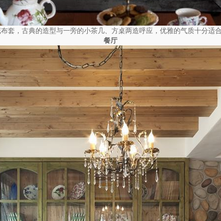
花布套，古典的造型与一旁的小茶几、方桌两造呼应，优雅的气质十分适
餐厅