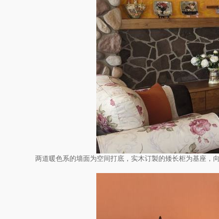
两道暖色系的墙面为空间打底，实木订製的矮长柜为基座，