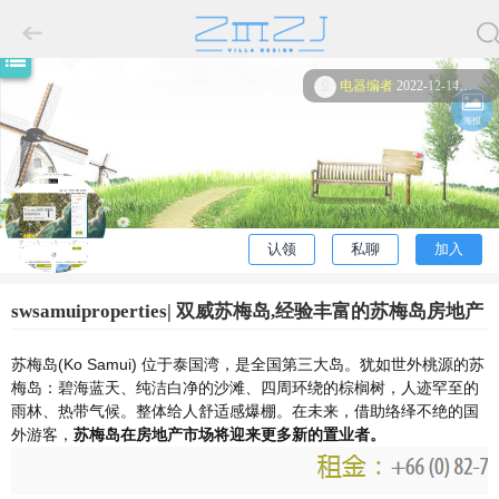
电器编者
2022-12-14
13:12访问过
我
海报
也
建
一
认领
私聊
加入
个
swsamuiproperties| 双威苏梅岛,经验丰富的苏梅岛房地产
经济人
苏梅岛(Ko Samui) 位于泰国湾，是全国第三大岛。
犹如世外桃源的苏
梅岛：碧海蓝天、纯洁白净的沙滩、四周环绕的棕榈树，
人迹罕至的
雨林、
热带气候。整体给人舒适感爆棚。在未来，借助络绎不绝的国
外游客，
苏梅岛在房地产市场将迎来更多新的置业者。