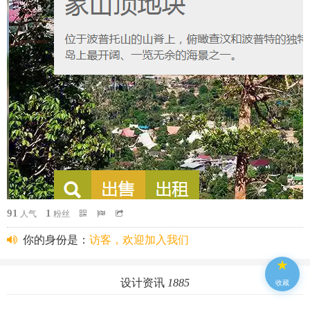
91
1
人气
粉丝
你的身份是：
访客，欢迎加入我们
★
你好
，你共有圈币
0
个 ，圈豆
0
个
设计资讯
1885
收藏