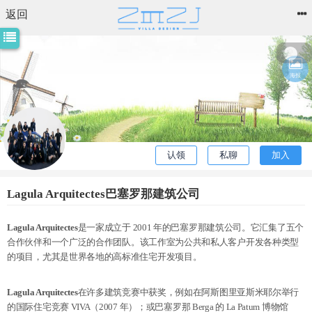
返回
电器
我
海报
编者
26天
也
前访
问过
建
一
认领
私聊
加入
个
Lagula Arquitectes巴塞罗那建筑公司
Lagula Arquitectes
是一家成立于 2001 年的巴塞罗那建筑公司。它汇集了五个
合作伙伴和一个广泛的合作团队。
该工作室为公共和私人客户开发各种类型
的项目，尤其是世界各地的高标准住宅开发项目。
Lagula Arquitectes
在许多建筑竞赛中获奖，例如在阿斯图里亚斯米耶尔举行
的国际住宅竞赛 VIVA（2007 年）；
或巴塞罗那 Berga 的 La Patum 博物馆