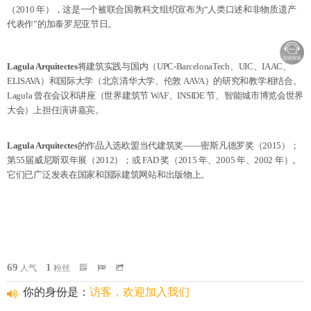
（2010 年），这是一个被联合国教科文组织宣布为“人类口述和非物质遗产
代表作”的加泰罗尼亚节日。
Lagula Arquitectes
将建筑实践与国内（UPC-BarcelonaTech、UIC、IAAC、
ELISAVA）和国际大学（北京清华大学、伦敦 AAVA）的研究和教学相结合。
Lagula 曾在会议和讲座（世界建筑节 WAF、INSIDE 节、智能城市博览会世界
大会）上担任演讲嘉宾。
Lagula Arquitectes
的作品入选欧盟当代建筑奖——密斯凡德罗奖（2015）；
第55届威尼斯双年展（2012）；
或 FAD 奖（2015 年、2005 年、2002 年）。
它们已广泛发表在国家和国际建筑网站和出版物上。
69
1
人气
粉丝
你的身份是：
访客，欢迎加入我们