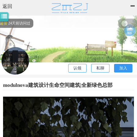
返回
我是超管
24天前访问过
电器
我
海报
编者
3小时
也
前访
问过
建
一
认领
私聊
加入
个
modulnova建筑设计生命空间建筑|全新绿色总部