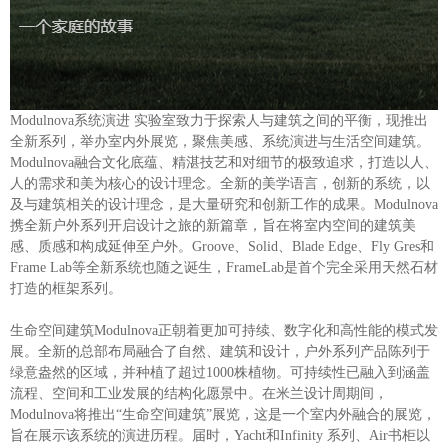
Modulnova系统演进 实验室致力于探索人与建筑之间的平衡，现推出
全新系列，举办室内外展览，聚焦美感、系统演进与生活空间建筑。
Modulnova融合文化底蕴、精湛技艺和对细节的极致追求，打造以人、
人的需求和美为核心的设计理念。全新的美学语言，创新的系统，以
及与建筑相关的设计理念，是大量研究和创新工作的成果。Modulnova
携全新户外系列开启设计之旅的新篇章，旨在将室内空间的建筑美
感、质感和构成延伸至户外。Groove、Solid、Blade Edge、Fly Gres和
Frame Lab等全新系统也随之诞生，FrameLab是首个完全采用天然石材
打造的框架系列。
生命空间建筑Modulnova正朝着更加可持续、数字化和高性能的模式发
展。全新的总部布局融合了自然、建筑和设计，户外系列产品陈列于
绿意盎然的区域，并种植了超过1000株植物。可持续性已融入到涵盖
流程、空间和工业发展的结构化愿景中。在米兰设计周期间，
Modulnova将推出“生命空间建筑”展览，这是一个室内外融合的展览，
旨在展示该系统的演进历程。届时，Yacht和Infinity 系列、Air书柜以