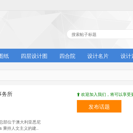
图纸
四层设计图
四合院
设计名片
设计
事务所
欢迎加入我们，将可以享受更
发布话题
所总部位于澳大利亚悉尼
itects 秉持人文主义的建..