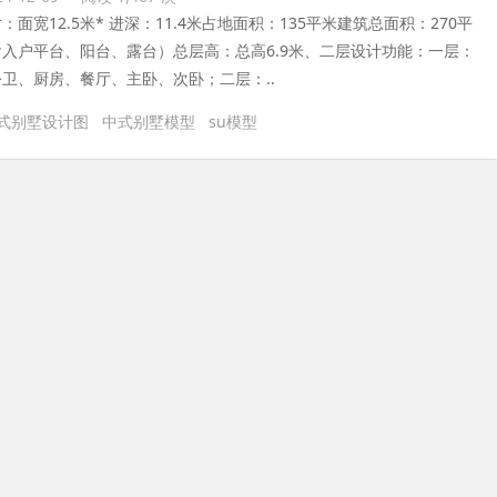
：面宽12.5米* 进深：11.4米占地面积：135平米建筑总面积：270平
入户平台、阳台、露台）总层高：总高6.9米、二层设计功能：一层：
卫、厨房、餐厅、主卧、次卧；二层：..
式别墅设计图
中式别墅模型
su模型