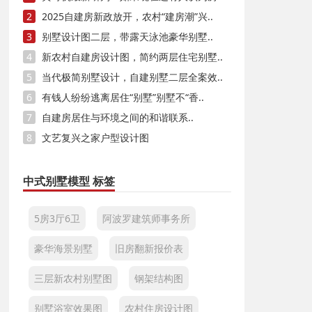
2
2025自建房新政放开，农村“建房潮”兴..
3
别墅设计图二层，带露天泳池豪华别墅..
4
新农村自建房设计图，简约两层住宅别墅..
5
当代极简别墅设计，自建别墅二层全案效..
6
有钱人纷纷逃离居住“别墅”别墅不“香..
7
自建房居住与环境之间的和谐联系..
8
文艺复兴之家户型设计图
中式别墅模型 标签
5房3厅6卫
阿波罗建筑师事务所
豪华海景别墅
旧房翻新报价表
三层新农村别墅图
钢架结构图
别墅浴室效果图
农村住房设计图