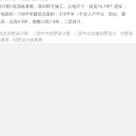
设计图+高清效果图，拿到即可施工。占地尺寸：面宽14.7米* 进深：
米占地面积：158平米建筑总面积：316平米（不含入户平台、阳台、露
高：总高6.9米，屋檐口高1.8米，二层设计..
院式别墅设计图
二层中式别墅设计图
二层中式自建别墅设计
别墅设
自建房
别墅设计效果图