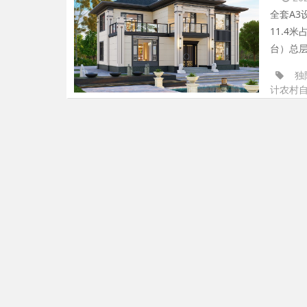
全套A3
11.4
台）总层
独
计农村