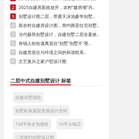
2
2025自建房新政放开，农村“建房潮”兴..
3
别墅设计图二层，带露天泳池豪华别墅..
4
新农村自建房设计图，简约两层住宅别墅..
5
当代极简别墅设计，自建别墅二层全案效..
6
有钱人纷纷逃离居住“别墅”别墅不“香..
7
自建房居住与环境之间的和谐联系..
8
文艺复兴之家户型设计图
二层中式自建别墅设计 标签
自建别墅报价
别墅私家庭院景观设计合同
150平米全包报价
16平火锅店
二层简约别墅设计图