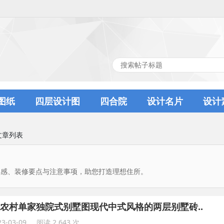
图纸
四层设计图
四合院
设计名片
设计
文章列表
灵感、装修要点与注意事项，助您打造理想住所。
农村单家独院式别墅图现代中式风格的两层别墅砖..
3-03-09
阅读 2,643 次