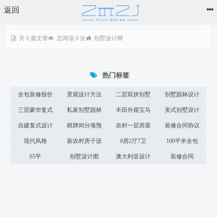
返回
共 0 篇文章
总阅读 0 次
别墅设计网
热门标签
全包装修报价
景观设计方法
二层双拼别墅
别墅园林设计
三层豪华复式
单
私家别墅园林
丰田外观宝马
美式别墅设计
自建复式设计
图纸
棋牌间分项预
设计合同
农村一层房屋
装修合同协议
现代风格
图
新农村房子设
算表
6房2厅7卫
设计图
100平米全包
书
65平
别墅设计图
计
澳大利亚设计
装修合同
预算表