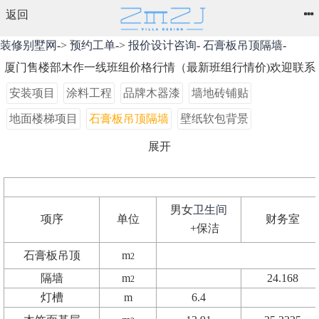
返回
装修别墅网
->
预约工单
->
报价设计咨询
-
石膏板吊顶隔墙
-
厦门售楼部木作一线班组价格行情（最新班组行情价)欢迎联系
安装项目
涂料工程
品牌木器漆
墙地砖铺贴
地面楼梯项目
石膏板吊顶隔墙
壁纸软包背景
踢脚板及挂镜线
石膏、装饰工程
顶面项目
展开
基层处理项目
水电安装价格
木制品工程
设计咨询
男女
卫生间
项序
单位
财务室
+保洁
石膏板吊顶
m
2
隔墙
m
24.168
2
灯槽
m
6.4