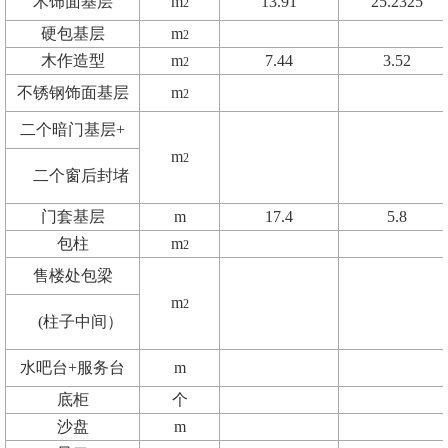
木饰面基层
m
13.91
25.2325
2
硬包基层
m
2
木作造型
m
7.44
3.52
2
不锈钢饰面基层
m
2
二个暗门基层+
m
2
二个窗后封堵
门套基层
m
17.4
5.8
包柱
m
2
售楼处包梁
m
2
(柱子中间）
水吧台+服务台
m
底柜
个
沙盘
m