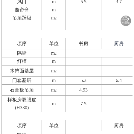
风口
m
5.5
3.7
窗帘盒
m
吊顶跃级
m
2
项序
单位
书房
厨房
隔墙
m
2
灯槽
m
木饰面基层
m
2
门套基层
m
5.3
6.4
石膏板吊顶
m
4.93
2
样板房双眼皮
m
7.5
(H330)
项序
单位
厨房