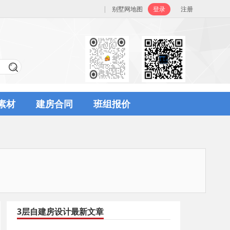
|
别墅网地图
登录
注册
素材
建房合同
班组报价
3层自建房设计最新文章