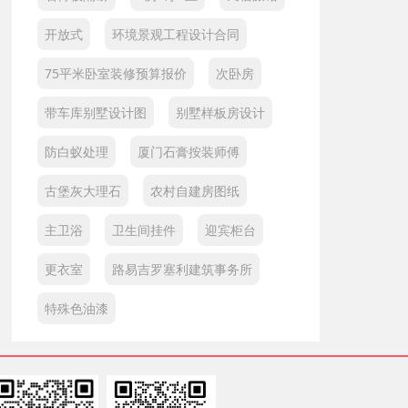
开放式
环境景观工程设计合同
75平米卧室装修预算报价
次卧房
带车库别墅设计图
别墅样板房设计
防白蚁处理
厦门石膏按装师傅
古堡灰大理石
农村自建房图纸
主卫浴
卫生间挂件
迎宾柜台
更衣室
路易吉罗塞利建筑事务所
特殊色油漆