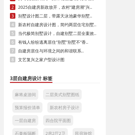
2
2025自建房新政放开，农村“建房潮”兴..
3
别墅设计图二层，带露天泳池豪华别墅..
4
新农村自建房设计图，简约两层住宅别墅..
5
当代极简别墅设计，自建别墅二层全案效..
6
有钱人纷纷逃离居住“别墅”别墅不“香..
7
自建房居住与环境之间的和谐联系..
8
文艺复兴之家户型设计图
3层自建房设计 标签
麻将桌游间
二层美式别墅图纸
预算报价清单
新农村房子设计
一层自建房
四合院平面图
石膏板隔断
2房2厅2卫
民宿旅馆