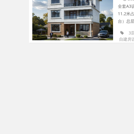
全套A3
11.2
台）总层
3
自建房