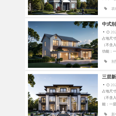
农
中式别
•
202
占地尺寸
（不含入
功能：一
别
三层新
•
202
占地尺寸
（不含入
能：一层
新