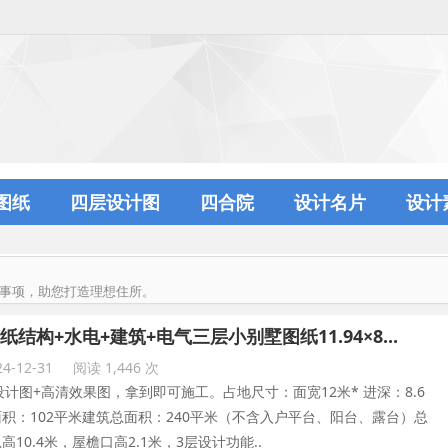
图纸
四层设计图
四合院
设计名片
设计
意事项，助您打造理想住所。
纸结构+水电+建筑+电气三层小别墅图纸11.94×8...
4-12-31
阅读 1,446 次
设计图+高清效果图，拿到即可施工。占地尺寸：面宽12米* 进深：8.6
积：102平米建筑总面积：240平米（不含入户平台、阳台、露台）总
高10.4米，屋檐口高2.1米，3层设计功能..