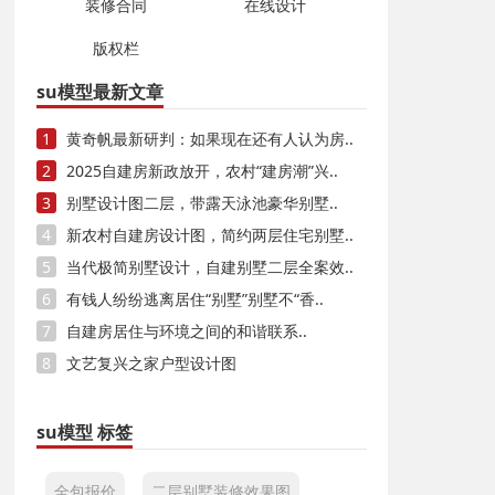
装修合同
在线设计
版权栏
su模型最新文章
1
黄奇帆最新研判：如果现在还有人认为房..
2
2025自建房新政放开，农村“建房潮”兴..
3
别墅设计图二层，带露天泳池豪华别墅..
4
新农村自建房设计图，简约两层住宅别墅..
5
当代极简别墅设计，自建别墅二层全案效..
6
有钱人纷纷逃离居住“别墅”别墅不“香..
7
自建房居住与环境之间的和谐联系..
8
文艺复兴之家户型设计图
su模型 标签
全包报价
二层别墅装修效果图