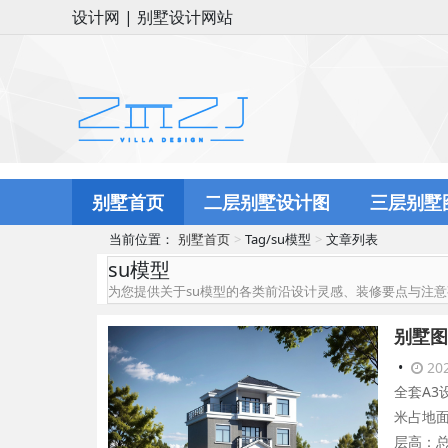
设计网 | 别墅设计网站
别墅首页
二层别墅设计图
三层别墅
当前位置：
别墅首页
Tag/su模型
文章列表
su模型
为您提供关于su模型的各类前沿设计灵感、装修要点与注
别墅图
•
202
全套A3
米占地面
层高：总