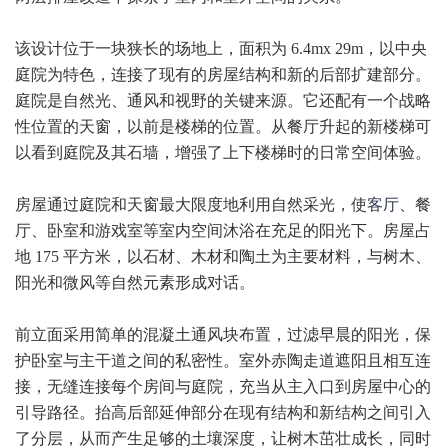
该设计位于一块狭长的场地上，面积为 6.4mx 29m，以中央
庭院为特色，连接了现有的房屋结构和新的后部扩建部分。
庭院是自然光、通风和视野的关键来源。它还配有一个战略
性位置的天窗，以前是楼梯的位置。从餐厅升起的新楼梯可
以看到庭院及其石墙，增强了上下楼梯时的日常空间体验。
房屋通过庭院和天窗最大限度地利用自然采光，使
客厅
、餐
厅、卧室和游戏室等室内空间沐浴在充足的阳光下。房屋占
地 175 平方米，以石材、木材和陶土为主要材料，与树木、
阳光和微风等自然元素形成对话。
前立面采用简单的混凝土通风块布置，过滤早晨的阳光，保
护卧室与主干道之间的私密性。室外赤陶走道遮阳且相互连
接，无缝连接每个房间与庭院，充当从主入口到房屋中心的
引导路径。抬高后部延伸部分在现有结构和新结构之间引入
了分层，从而产生足够的土壤深度，让树木茁壮成长，同时