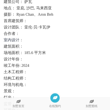
建筑公司： 萨瓦
地点： 亚庇, 沙巴, 马来西亚
摄影： Ryan Chan、Aron Beh
首席建筑师：
设计团队： 亚伦·贝·卡瓦伊
合作者：
室内设计
：
建筑面积：
场地面积： 185.6 平方米
设计年份：
竣工年份: 2024
土木工程师：
结构工程师：
环境与机电：
景观：
灯光：
监管：
别墅首页
在线预约
别墅图纸