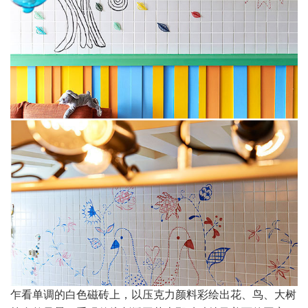
乍看单调的白色磁砖上，以压克力颜料彩绘出花、鸟、大树