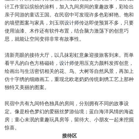
计工作室以缤纷的涂料，加入九间房间的童趣故事，彩绘出
亲子同游的童话王国。在民宿中可发现许多色彩鲜艳、饱和
的墙壁图案与家具，刘玉琪
设计师
传达即使预算不多，只要
使用油漆、木作还有软件布置，结合脑力激荡下的创意巧
思，就能让空间变得非常有故事性。
清新亮眼的接待大厅，以几抹彩虹意象迎接旅客到来。而单
看平凡的白色方格磁砖，
设计师
使用压克力颜料发挥创意，
绘画出与生活密切相关的花、鸟、大树等自然风景，再加上
仿十字绣的细緻画工，重现北欧老奶奶传统刺绣工艺上那种
独特又美丽的图案。
民宿中共有九间特色独具的房间，分别拥有不同的故事设
定。像是粉色梦幻的爱丽丝梦游仙境；蓝白海洋风情的海盗
房；童心未泯的童趣玩具房等，留待大、小朋友一起来挖掘
惊喜。
接待区