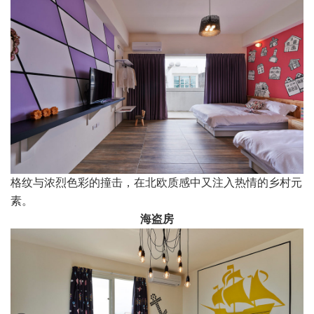
格纹与浓烈色彩的撞击，在北欧质感中又注入热情的乡村元
素。
海盗房