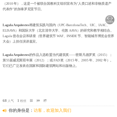
（2010 年），这是一个被联合国教科文组织宣布为“人类口述和非物质遗产
代表作”的加泰罗尼亚节日。
Lagula Arquitectes
将建筑实践与国内（UPC-BarcelonaTech、UIC、IAAC、
ELISAVA）和国际大学（北京清华大学、伦敦 AAVA）的研究和教学相结合。
Lagula 曾在会议和讲座（世界建筑节 WAF、INSIDE 节、智能城市博览会世界
大会）上担任演讲嘉宾。
Lagula Arquitectes
的作品入选欧盟当代建筑奖——密斯凡德罗奖（2015）；
第55届威尼斯双年展（2012）；
或 FAD 奖（2015 年、2005 年、2002 年）。
它们已广泛发表在国家和国际建筑网站和出版物上。
68
1
人气
粉丝
你的身份是：
访客，欢迎加入我们