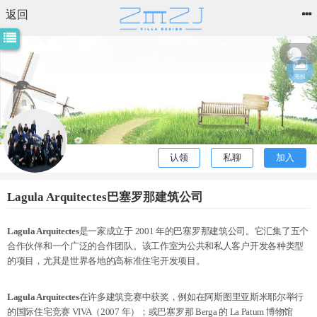
返回
电器
我
海报
编者
25天
也
前访
问过
建
一
认领
私聊
加入
个
Lagula Arquitectes巴塞罗那建筑公司
Lagula Arquitectes
是一家成立于 2001 年的巴塞罗那建筑公司。它汇集了五个
合作伙伴和一个广泛的合作团队。
该工作室为公共和私人客户开发各种类型
的项目，尤其是世界各地的高标准住宅开发项目。
Lagula Arquitectes
在许多建筑竞赛中获奖，例如在阿斯图里亚斯米耶尔举行
的国际住宅竞赛 VIVA（2007 年）；
或巴塞罗那 Berga 的 La Patum 博物馆