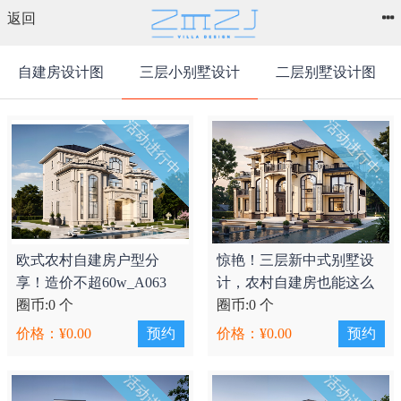
返回
自建房设计图
三层小别墅设计
二层别墅设计图
活动进行中...
活动进行中...
欧式农村自建房户型分
惊艳！三层新中式别墅设
享！造价不超60w_A063
计，农村自建房也能这么
圈币:0 个
潮！_A062
圈币:0 个
价格：¥0.00
预约
价格：¥0.00
预约