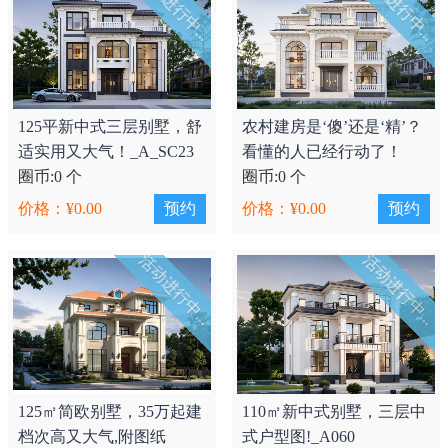
活动进行中...
活动进行中...
125平新中式三层别墅，舒
农村建房是‘傻’还是‘精’？
适实用又大气！_A_SC23
看懂的人已经行动了！
圈币:0 个
_A_SC24
圈币:0 个
价格：¥0.00
预约
价格：¥0.00
预约
活动进行中...
活动进行中...
125㎡简欧别墅，35万起建
110㎡新中式别墅，三层中
档次高又大气,附图纸
式户型图!_A060