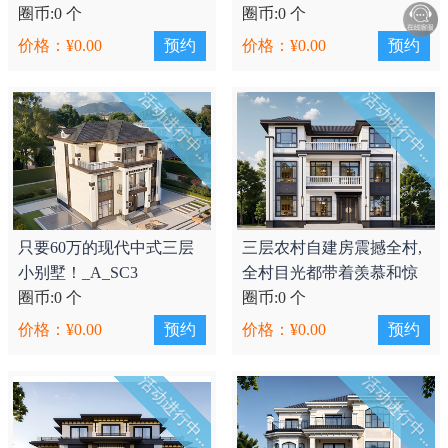
_P303
圈币:0 个
圈币:0 个
价格：¥0.00
预约
价格：¥0.00
预约
活动进行中...
活动进行中...
只要60万的现代中式三层
三层农村自建房震撼全村,
小别墅！_A_SC3
全村目光都带着羡慕和惊
圈币:0 个
叹！_A_SC4
圈币:0 个
价格：¥0.00
预约
价格：¥0.00
预约
活动进行中...
活动进行中...