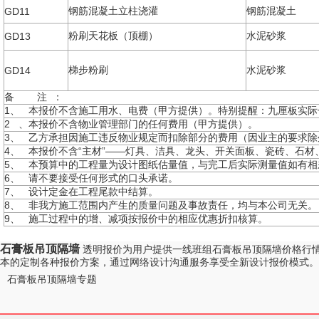
钢筋混凝土立柱浇灌
钢筋混凝土
GD11
粉刷天花板（顶棚）
水泥砂浆
GD13
梯步粉刷
水泥砂浆
GD14
备 注 ：
1、 本报价不含施工用水、电费（甲方提供）。特别提醒：九厘板实际
2 、本报价不含物业管理部门的任何费用（甲方提供）。
3、 乙方承担因施工违反物业规定而扣除部分的费用（因业主的要求除
4、 本报价不含“主材”——灯具、洁具、龙头、开关面板、瓷砖、石
5、 本预算中的工程量为设计图纸估量值，与完工后实际测量值如有
6、 请不要接受任何形式的口头承诺。
7、 设计定金在工程尾款中结算。
8、 非我方施工范围内产生的质量问题及事故责任，均与本公司无关。
9、 施工过程中的增、减项按报价中的相应优惠折扣核算。
石膏板吊顶隔墙
透明报价为用户提供一线班组石膏板吊顶隔墙价格行
本的定制各种报价方案，通过网络设计沟通服务享受全新设计报价模式。
石膏板吊顶隔墙专题