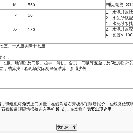
制模,钢筋≤Ø1
M
550
1、水泥砂浆找
㎡
50
2、水泥砂浆
1、水泥砂浆找
步
2、水泥砂浆配
120
4、宽度≤11
七厘、十八厘实际十七厘.
外）。
材、地板、地毯以及门锁、拉手、滑轨、合页、门吸等五金，及5厘厚以外
相差，结算按工程现场实际测量值结算，多退少补
情，班组也可免费上门测量、在线沟通石膏板吊顶隔墙报价，在线微信获
 石膏板吊顶隔墙报价
进入手机版
|点击在线推广
我要出现这里
我也建一个