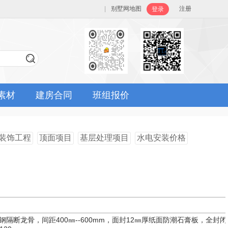
|
别墅网地图
注册
登录
素材
建房合同
班组报价
装饰工程
顶面项目
基层处理项目
水电安装价格
轻钢隔断龙骨，间距400㎜--600mm，面封12㎜厚纸面防潮石膏板，全封