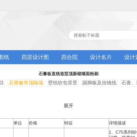
图纸
四层设计图
四合院
设计名片
设计
石膏板直线造型顶新砌墙面粉刷
目
石膏板吊顶隔墙
壁纸软包背景
踢脚板及挂镜线
石膏、
展开
单位
价格
特征
详情描述
1、C75系列