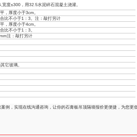
6,宽度≤300，用32.5水泥碎石混凝土浇灌。
平，厚度小于3cm。
配合比不小于1：3。注：敲打另计
平，厚度小于4cm。
合比不小于1：3。
00mm注：敲打另计
的其它玻璃。
取案例，实现在线沟通咨询，让你的石膏板吊顶隔墙报价更便捷，为您更