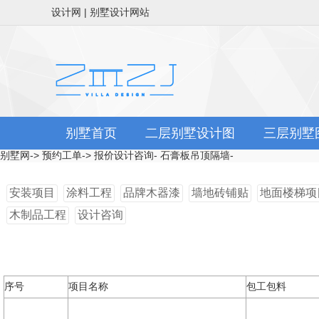
设计网 | 别墅设计网站
别墅首页
二层别墅设计图
三层别墅
别墅网
->
预约工单
->
报价设计咨询
-
石膏板吊顶隔墙
-
安装项目
涂料工程
品牌木器漆
墙地砖铺贴
地面楼梯项
木制品工程
设计咨询
序号
项目名称
包工包料