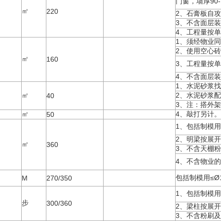
门窗，墙厚90-
㎡
220
2、石膏板自
3、不含面层
4、工程量按
1、须经物业
2、使用空心砖
㎡
160
3、工程量按
4、不含面层
1、水泥砂浆找
㎡
2、水泥砂浆配
40
3、注：搭外
㎡
4、敲打另计。
50
1、包括制模用
2、明梁按展
㎡
360
3、不含天棚
4、不含物
包括制模用≤Ø
M
270/350
1、包括制模用
步
300/360
2、梁柱按展
3、不含粉刷及