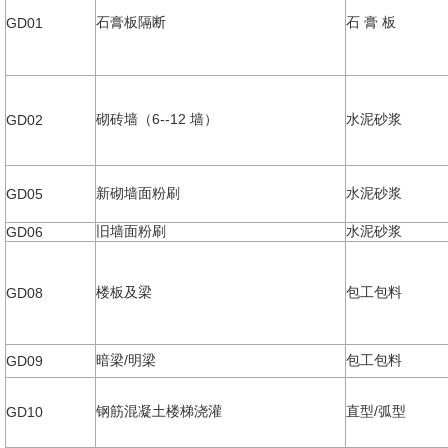
石膏板隔断
石 膏 板
GD01
砌砖墙（6--12 墙）
水泥砂浆
GD02
新砌墙面粉刷
水泥砂浆
GD05
旧墙面粉刷
水泥砂浆
GD06
楼板及梁
包工包料
GD08
暗梁/明梁
包工包料
GD09
钢筋混凝土楼梯浇灌
直型/弧型
GD10