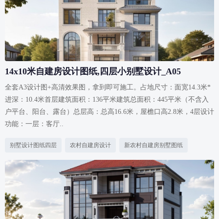
14x10米自建房设计图纸,四层小别墅设计_A05
全套A3设计图+高清效果图，拿到即可施工。占地尺寸：面宽14.3米*
进深：10.4米首层建筑面积：136平米建筑总面积：445平米（不含入
户平台、阳台、露台）总层高：总高16.6米，屋檐口高2.8米，4层设计
功能：一层：客厅..
别墅设计图纸四层
农村自建房设计
新农村自建房别墅图纸