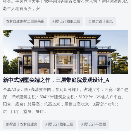
社会。事关养老大事！党中央国务院首次发布意见为了更好保障近3亿
老年人老有所养，安..
农村自建别墅二层效果图
别墅设计图纸二层
自建房设计图纸
新中式别墅尖端之作，三层带庭院景观设计_A
全套A3设计图+高清效果图，拿到即可施工。占地尺寸：面宽24米* 进
深：15米建筑面积：304平米建筑总面积：810平米（不含入户平台、
阳台、露台）总层高：总高15米，屋檐口高xx米，3层设计功能：一
层：门厅、堂屋、餐厅..
别墅设计农村自建房
别墅设计图纸三层
别墅设计平面图