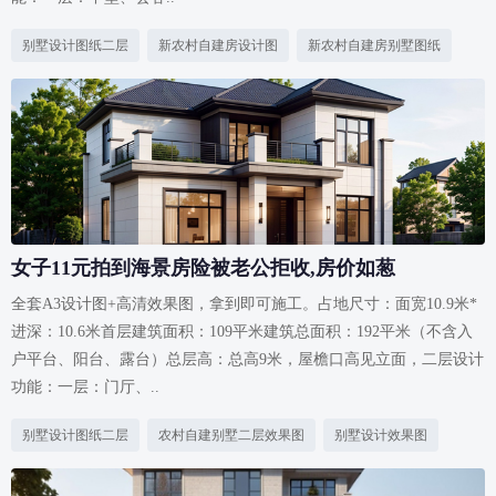
别墅设计图纸二层
新农村自建房设计图
新农村自建房别墅图纸
女子11元拍到海景房险被老公拒收,房价如葱
全套A3设计图+高清效果图，拿到即可施工。占地尺寸：面宽10.9米*
进深：10.6米首层建筑面积：109平米建筑总面积：192平米（不含入
户平台、阳台、露台）总层高：总高9米，屋檐口高见立面，二层设计
功能：一层：门厅、..
别墅设计图纸二层
农村自建别墅二层效果图
别墅设计效果图