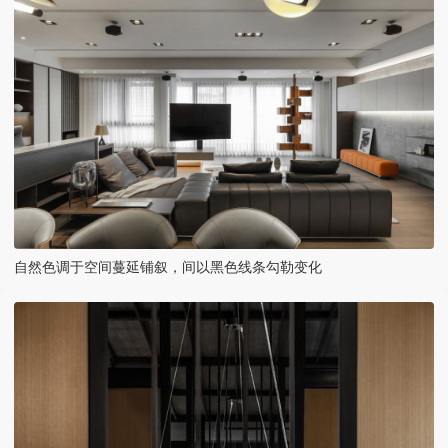
自然色调于空间蔓延铺叙，间以黑色线条勾勒变化