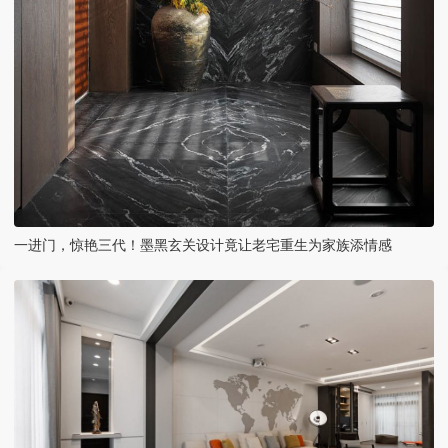
一进门，惊艳三代！墨黑玄关设计竟让老宅重生为家族添情感