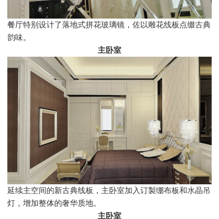
餐厅特别设计了落地式拼花玻璃镜，佐以雕花线板点缀古典
韵味。
主卧室
延续主空间的新古典线板，主卧室加入订製绷布板和水晶吊
灯，增加整体的奢华质地。
主卧室