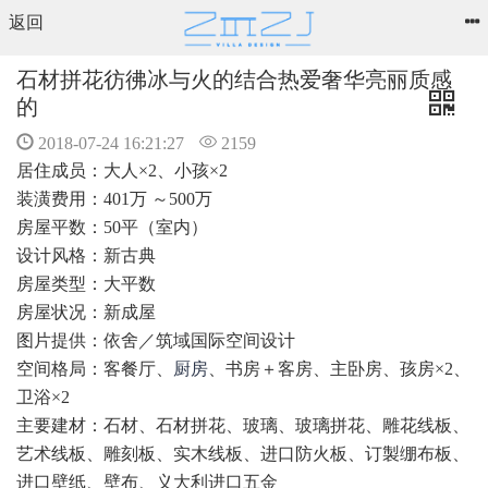
返回
石材拼花彷彿冰与火的结合热爱奢华亮丽质感
的
2018-07-24 16:21:27
2159
居住成员：大人×2、小孩×2
装潢费用：401万 ～500万
房屋平数：50平（室内）
设计风格：新古典
房屋类型：大平数
房屋状况：新成屋
图片提供：依舍／筑域国际空间设计
空间格局：客餐厅、
厨房
、书房＋客房、主卧房、孩房×2、
卫浴×2
主要建材：石材、石材拼花、玻璃、玻璃拼花、雕花线板、
艺术线板、雕刻板、实木线板、进口防火板、订製绷布板、
进口壁纸、壁布、义大利进口五金