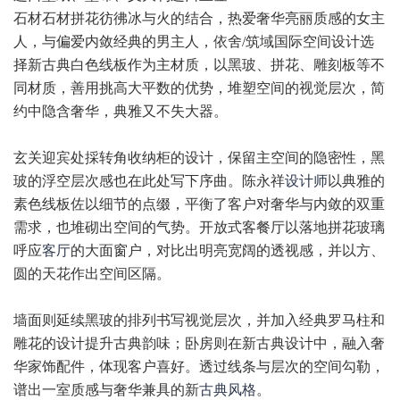
石材石材拼花彷彿冰与火的结合，热爱奢华亮丽质感的女主
人，与偏爱内敛经典的男主人，依舍/筑域国际空间设计选
择新古典白色线板作为主材质，以黑玻、拼花、雕刻板等不
同材质，善用挑高大平数的优势，堆塑空间的视觉层次，简
约中隐含奢华，典雅又不失大器。
玄关迎宾处採转角收纳柜的设计，保留主空间的隐密性，黑
玻的浮空层次感也在此处写下序曲。陈永祥
设计师
以典雅的
素色线板佐以细节的点缀，平衡了客户对奢华与内敛的双重
需求，也堆砌出空间的气势。开放式客餐厅以落地拼花玻璃
呼应
客厅
的大面窗户，对比出明亮宽阔的透视感，并以方、
圆的天花作出空间区隔。
墙面则延续黑玻的排列书写视觉层次，并加入经典罗马柱和
雕花的设计提升古典韵味；卧房则在新古典设计中，融入奢
华家饰配件，体现客户喜好。透过线条与层次的空间勾勒，
谱出一室质感与奢华兼具的新
古典风格
。