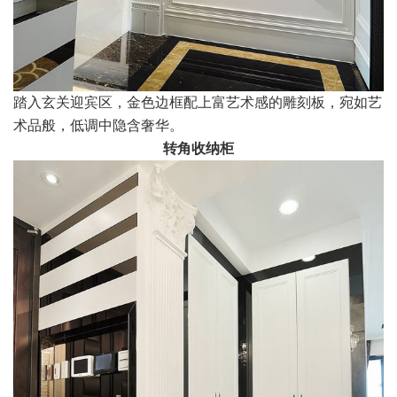
踏入玄关迎宾区，金色边框配上富艺术感的雕刻板，宛如艺
术品般，低调中隐含奢华。
转角收纳柜