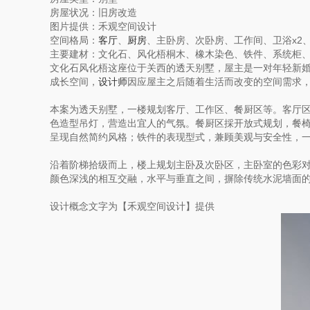
房屋状况：旧房改造
图片提供：禾观空间设计
空间格局：
客厅
、
厨房
、主卧房、次卧房、工作间、卫浴x2
主要建材：文化石、风化梧桐木、橡木染色、铁件、系统柜
文化石风化梧这座位于关西的透天别墅，屋主是一对年轻新婚
成长空间，
设计师
因应屋主之后随着生活而改变的空间需求
本案为透天别墅，一楼规划客厅、工作区、餐厨区等。客厅
色造型吊灯，营造出宜人的气氛。餐厨区採开放式规划，餐
呈现自然简约风格；铁件的表现型式，兼顾美观与安全性，
沿着阶梯拾级而上，楼上规划主卧及次卧区，主卧室的色彩
颜色深浅的相互交融，水平与垂直之间，摒除传统水泥墙面
设计概念文字为【禾观空间设计】提供