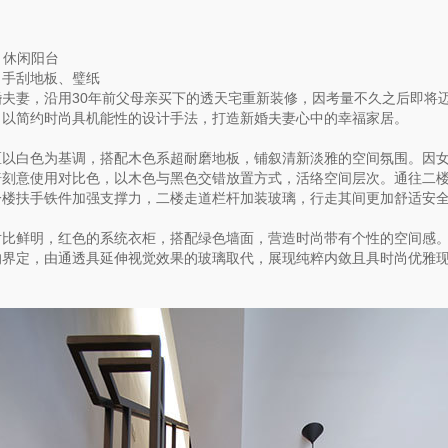
、休闲阳台
、手刮地板、璧纸
夫妻，沿用30年前父母亲买下的透天宅重新装修，因考量不久之后即将
，以简约时尚具机能性的设计手法，打造新婚夫妻心中的幸福家居。
区以白色为基调，搭配木色系超耐磨地板，铺叙清新淡雅的空间氛围。因
椅刻意使用对比色，以木色与黑色交错放置方式，活络空间层次。通往二
一楼扶手铁件加强支撑力，二楼走道栏杆加装玻璃，行走其间更加舒适安
对比鲜明，红色的系统衣柜，搭配绿色墙面，营造时尚带有个性的空间感
的界定，由通透具延伸视觉效果的玻璃取代，展现纯粹内敛且具时尚优雅