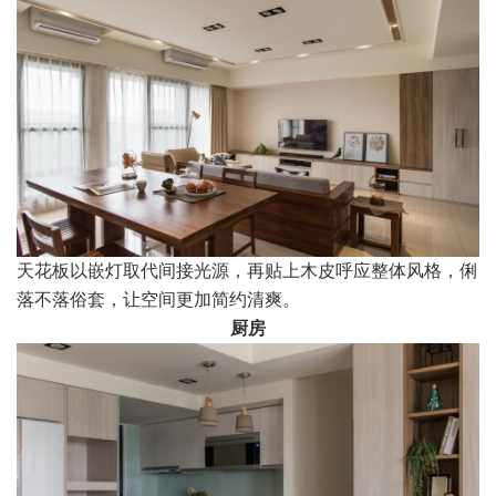
天花板以嵌灯取代间接光源，再贴上木皮呼应整体风格，俐
落不落俗套，让空间更加简约清爽。
厨房