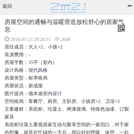
返回
房屋空间的通畅与温暖营造放松舒心的居家气
息
2018-07-23 20:24:15
2049
居住成员：大人×2、小孩×2
装潢费用：-
房屋平数：35平（室内）
设计风格：
现代风格
房屋类型：标準格局
房屋状况：新成屋
图片提供：德本迪
室内设计
空间格局：客餐厅、
厨房
、主卧房、小孩房×2、卫浴×2
主要建材：系统柜、珪藻土、烤漆玻璃、特殊色油漆、订製
家具
系统柜珪藻土重视居家互动与聚享空间的一家四口，对于家
的想像，就是在忙碌的一天后，得以好好呼吸、休憩，一起