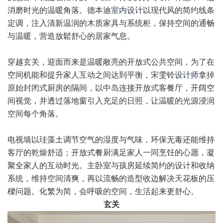
消磨时光的温暖角落。德本迪
室内设计
以现代风的简约线条
定调，注入清新温润的木质家具与系统柜，保持空间的通畅
与温暖，营造放鬆舒心的居家气息。
穿越玄关，迎面而来是温暖敞亮的开放式公共空间，为了在
空间机能和提升家人互动之间达到平衡，宋雯铃
设计师
拿掉
原始封闭式厨房的隔间，以中岛连接开放式客餐厅，开阔空
间视觉，并透过落地窗引入充足的日照，让温暖的光源浸润
空间每个角落。
电视墙以珪藻土调节空气的湿度与气味，环保无毒还能维持
客厅
的乾燥舒适；开放式餐厨满足家人一同烹饪的心愿，凝
聚全家人的互动时光。主卧室与孩房延续简约的设计和收纳
系统，维持空间清爽，再以流畅的造型收边解决天花板的压
樑问题。化繁为简，会呼吸的空间，生活起来更舒心。
玄关