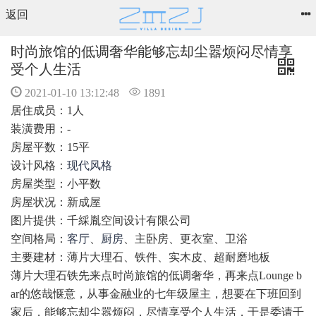
返回
时尚旅馆的低调奢华能够忘却尘嚣烦闷尽情享
受个人生活
2021-01-10 13:12:48
1891
居住成员：1人
装潢费用：-
房屋平数：15平
设计风格：
现代风格
房屋类型：小平数
房屋状况：新成屋
图片提供：千綵胤空间设计有限公司
空间格局：
客厅
、
厨房
、主卧房、更衣室、卫浴
主要建材：薄片大理石、铁件、实木皮、超耐磨地板
薄片大理石铁先来点时尚旅馆的低调奢华，再来点Lounge b
ar的悠哉惬意，从事金融业的七年级屋主，想要在下班回到
家后，能够忘却尘嚣烦闷，尽情享受个人生活，于是委请千