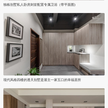
独栋别墅私人卧房则皆配置专属卫浴（带平面图)
现代风格四楼的透天别墅是屋主一家五口的幸福居所