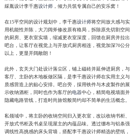
綵胤设计李千惠
设计师
，倾力共筑专属自己的安乐窝！
在15平空间的设计规划中，李千惠
设计师
将空间放大感与实
用机能性并陈，大刀阔斧修改原有格局，拆除原先切割空间
的厨房、更衣室实墙，缩减更衣室深度，回馈在厨房并拉出
吧台，让客厅在视觉上与开放式厨房相连，视觉加深70公分
以上，更显开阔敞朗！
此外，玄关大门处设计落尘区，铺上磁砖并延伸进厨房，与
客厅、主卧的木地板做区隔，是李千惠设计师在实用主义与
质感营造上的贴心安排。吧台旁，採用铁件与木皮製作的展
示收纳酒柜，同时也作为客厅的
电器
中心，精简电视墙面并
隐藏电路管线，打造时尚旅馆般简约却不简单的生活概念。
私领域中，将主卧的收纳空间归入更衣室，改以收纳书柜、
开放式书柜及书桌呈现屋主的内蕴品味。透过绷布与铝条强
调线性高挑感的床头背墙，搭配李千惠设计师精选的壁纸，