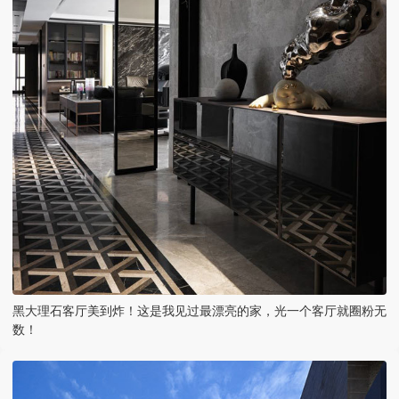
黑大理石客厅美到炸！这是我见过最漂亮的家，光一个客厅就圈粉无
数！