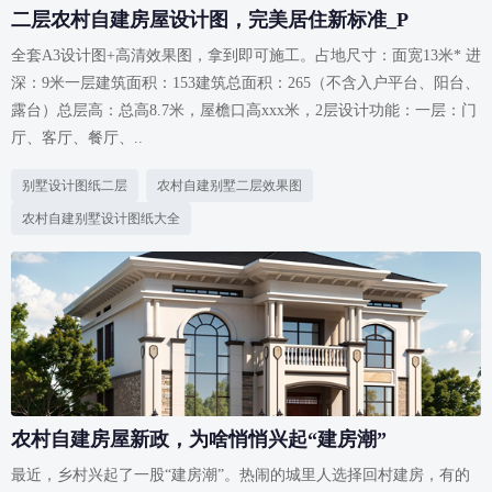
二层农村自建房屋设计图，完美居住新标准_P
全套A3设计图+高清效果图，拿到即可施工。占地尺寸：面宽13米* 进
深：9米一层建筑面积：153建筑总面积：265（不含入户平台、阳台、
露台）总层高：总高8.7米，屋檐口高xxx米，2层设计功能：一层：门
厅、客厅、餐厅、..
别墅设计图纸二层
农村自建别墅二层效果图
农村自建别墅设计图纸大全
农村自建房屋新政，为啥悄悄兴起“建房潮”
最近，乡村兴起了一股“建房潮”。热闹的城里人选择回村建房，有的