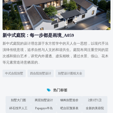
新中式庭院：每一步都是画境_A059
新中式庭院的设计理念源于东方哲学中的天人合一思想，以现代手法
演绎传统意境，追求自然与人文的和谐共生。庭院布局注重空间的层
次感和留白艺术，讲究内外通透、虚实相映，通过水景、假山、花木
等元素营造诗意栖居的..
中式合院别墅
四合院别墅设计
别墅设计图纸大全
热门标签
别墅大门图
两层别墅设计
钢构别墅造价
2房1厅1卫
碎石找平人工
Papagayo半岛
吧台区预算表
全新的美容院